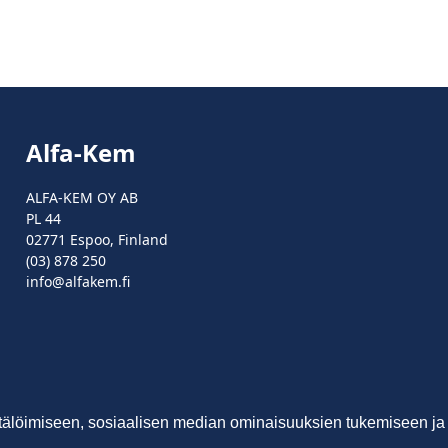
Alfa-Kem
ALFA-KEM OY AB
PL 44
02771 Espoo, Finland
(03) 878 250
info@alfakem.fi
tälöimiseen, sosiaalisen median ominaisuuksien tukemiseen ja
© 2025 Alfa-Kem