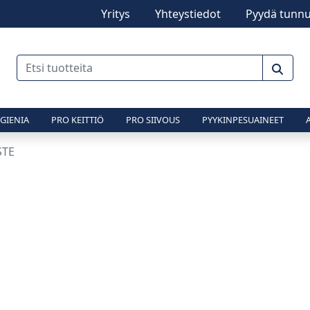
Yritys
Yhteystiedot
Pyydä tunnu
GIENIA
PRO KEITTIÖ
PRO SIIVOUS
PYYKINPESUAINEET
STE