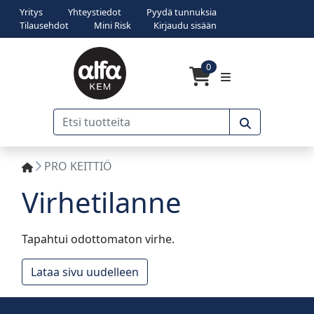
Yritys
Yhteystiedot
Pyydä tunnuksia
Tilausehdot
Mini Risk
Kirjaudu sisään
0
PRO KEITTIÖ
Virhetilanne
Tapahtui odottomaton virhe.
Lataa sivu uudelleen