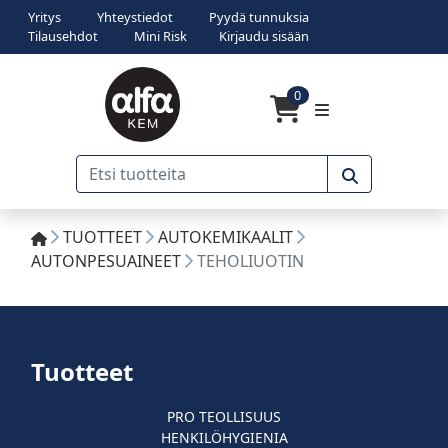
Yritys
Yhteystiedot
Pyydä tunnuksia
Tilausehdot
Mini Risk
Kirjaudu sisään
0
TUOTTEET
AUTOKEMIKAALIT
AUTONPESUAINEET
TEHOLIUOTIN
Tuotteet
PRO TEOLLISUUS
HENKILÖHYGIENIA