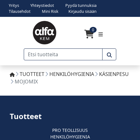
Yritys
Yhteystiedot
Pyydä tunnuksia
Tilausehdot
Mini Risk
Kirjaudu sisään
0
TUOTTEET
HENKILÖHYGIENIA
KÄSIENPESU
MOJOMIX
Tuotteet
PRO TEOLLISUUS
HENKILÖHYGIENIA