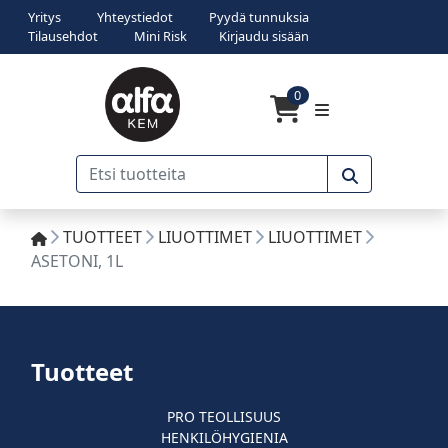
Yritys
Yhteystiedot
Pyydä tunnuksia
Tilausehdot
Mini Risk
Kirjaudu sisään
0
TUOTTEET
LIUOTTIMET
LIUOTTIMET
ASETONI, 1L
Tuotteet
PRO TEOLLISUUS
HENKILÖHYGIENIA