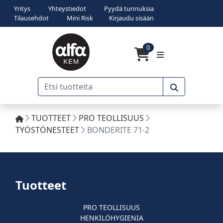
Yritys
Yhteystiedot
Pyydä tunnuksia
Tilausehdot
Mini Risk
Kirjaudu sisään
0
TUOTTEET
PRO TEOLLISUUS
TYÖSTÖNESTEET
BONDERITE 71-2
Tuotteet
PRO TEOLLISUUS
HENKILÖHYGIENIA